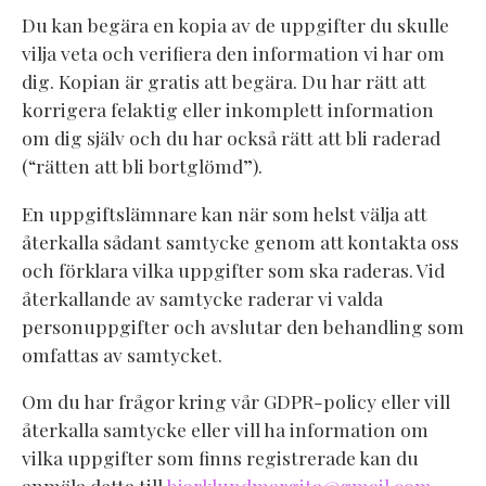
Du kan begära en kopia av de uppgifter du skulle
vilja veta och verifiera den information vi har om
dig. Kopian är gratis att begära. Du har rätt att
korrigera felaktig eller inkomplett information
om dig själv och du har också rätt att bli raderad
(“rätten att bli bortglömd”).
En uppgiftslämnare kan när som helst välja att
återkalla sådant samtycke genom att kontakta oss
och förklara vilka uppgifter som ska raderas. Vid
återkallande av samtycke raderar vi valda
personuppgifter och avslutar den behandling som
omfattas av samtycket.
Om du har frågor kring vår GDPR-policy eller vill
återkalla samtycke eller vill ha information om
vilka uppgifter som finns registrerade kan du
anmäla detta till
bjorklundmargita@gmail.com