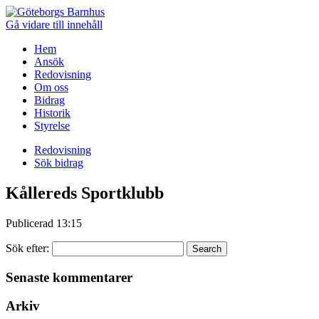
Gå vidare till innehåll
Hem
Ansök
Redovisning
Om oss
Bidrag
Historik
Styrelse
Redovisning
Sök bidrag
Kållereds Sportklubb
Publicerad
13:15
Sök efter:
Senaste kommentarer
Arkiv